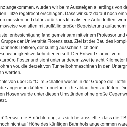
enz angekommen, wurden wir beim Aussteigen allerdings von d
en Hitze regelrecht erschlagen. Dass wir kurz darauf noch ein
n mussten und dafür zurück ins klimatisierte Auto durften, wur
sweise von allen mit auffällig großer Begeisterung aufgenom
stellenbesichtigung fand gemeinsam mit einem Professor und 
 Gruppe der Universität Florenz statt. Ziel ist der Bau des kompl
ahnhofs Belfiore, der künftig ausschließlich dem
chwindigkeitsverkehr dienen soll. Der Entwurf stammt vom
kturbüro Foster und sieht unter anderem zwei je acht Kilometer 
öhren vor, die derzeit von Tunnelbohrmaschinen in den Unterg
en werden.
hts von über 35 °C im Schatten wuchs in der Gruppe die Hoffn
 die angenehm kühlen Tunnelbereiche abtauchen zu dürfen. Die 
gen Hosen wurde unter diesen Umständen ohne große Gegenw
tzt.
ößer war die Ernüchterung, als sich herausstellte, dass die T
l noch nicht auf Höhe des künftigen Bahnhofs angekommen war