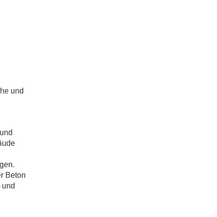
che und
 und
äude
ngen.
er Beton
 und