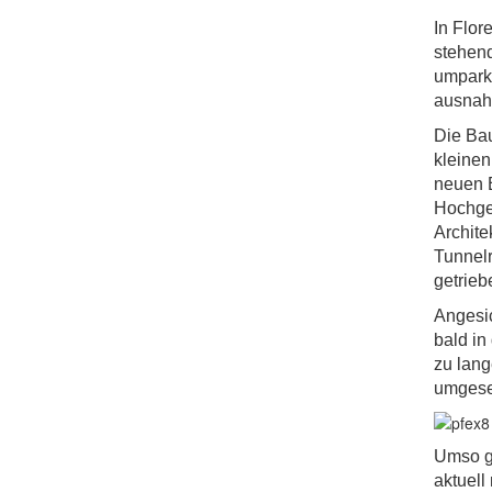
In Flor
stehend
umparke
ausnahm
Die Bau
kleinen
neuen B
Hochges
Archite
Tunnelr
getrieb
Angesic
bald in
zu lan
umgese
Umso gr
aktuel