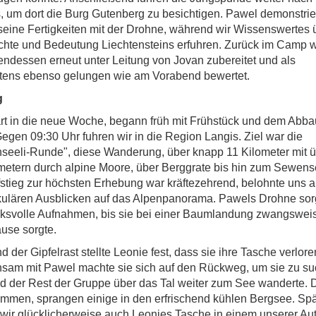
, um dort die Burg Gutenberg zu besichtigen. Pawel demonstrie
seine Fertigkeiten mit der Drohne, während wir Wissenswertes 
chte und Bedeutung Liechtensteins erfuhren. Zurück im Camp 
ndessen erneut unter Leitung von Jovan zubereitet und als
tens ebenso gelungen wie am Vorabend bewertet.
g
rt in die neue Woche, begann früh mit Frühstück und dem Abba
Gegen 09:30 Uhr fuhren wir in die Region Langis. Ziel war die
eeli-Runde", diese Wanderung, über knapp 11 Kilometer mit 
tern durch alpine Moore, über Berggrate bis hin zum Sewense
stieg zur höchsten Erhebung war kräftezehrend, belohnte uns a
ulären Ausblicken auf das Alpenpanorama. Pawels Drohne sorg
ksvolle Aufnahmen, bis sie bei einer Baumlandung zwangsweis
use sorgte.
 der Gipfelrast stellte Leonie fest, dass sie ihre Tasche verlore
sam mit Pawel machte sie sich auf den Rückweg, um sie zu su
 der Rest der Gruppe über das Tal weiter zum See wanderte. D
men, sprangen einige in den erfrischend kühlen Bergsee. Spä
wir glücklicherweise auch Leonies Tasche in einem unserer Au