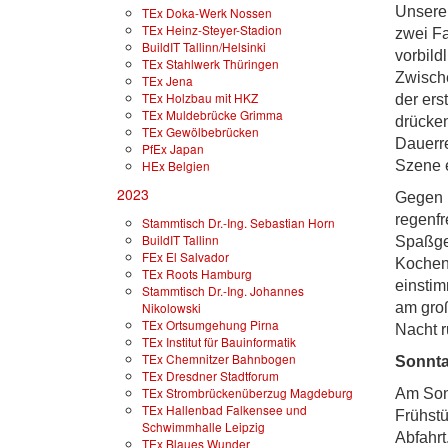
Unsere 
TEx Doka-Werk Nossen
TEx Heinz-Steyer-Stadion
zwei Fa
BuildIT Tallinn/Helsinki
vorbild
TEx Stahlwerk Thüringen
Zwisch
TEx Jena
TEx Holzbau mit HKZ
der ers
TEx Muldebrücke Grimma
drücken
TEx Gewölbebrücken
Dauerre
PfEx Japan
HEx Belgien
Szene e
2023
Gegen 1
regenfr
Stammtisch Dr.-Ing. Sebastian Horn
BuildIT Tallinn
Spaßget
FEx El Salvador
Kochen 
TEx Roots Hamburg
einstim
Stammtisch Dr.-Ing. Johannes
Nikolowski
am groß
TEx Ortsumgehung Pirna
Nacht r
TEx Institut für Bauinformatik
TEx Chemnitzer Bahnbogen
Sonnt
TEx Dresdner Stadtforum
TEx Strombrückenüberzug Magdeburg
Am Son
TEx Hallenbad Falkensee und
Frühstü
Schwimmhalle Leipzig
Abfahrt
TEx Blaues Wunder