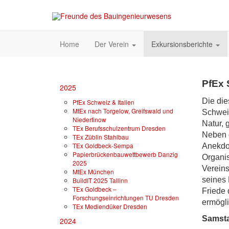
Home
Der Verein
Exkursionsberichte
PfEx 
2025
Die die
PfEx Schweiz & Italien
MtEx nach Torgelow, Greifswald und
Schweiz
Niederfinow
Natur, 
TEx Berufsschulzentrum Dresden
Neben d
TEx Züblin Stahlbau
TEx Goldbeck-Sempa
Anekdot
Papierbrückenbauwettbewerb Danzig
Organis
2025
Vereins
MtEx München
seines 
BuildIT 2025 Tallinn
TEx Goldbeck –
Friede 
Forschungseinrichtungen TU Dresden
ermögli
TEx Mediendüker Dresden
Samst
2024