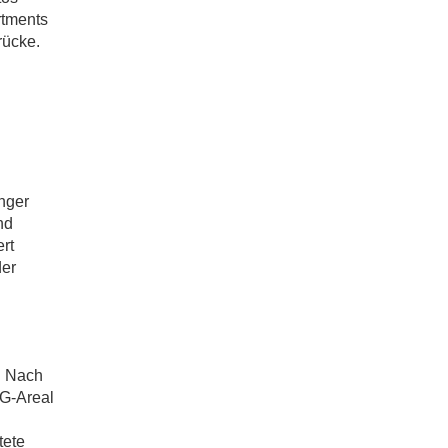
rtments
rücke.
nger
nd
rt
der
. Nach
LG-Areal
tete