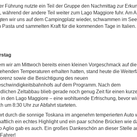
r Führung nutzte ein Teil der Gruppe den Nachmittag zur Erk
, während der andere Teil weiter zum Lago Maggiore fuhr. Am 
igten wir uns auf dem Campingplatz wieder, schwammen im See
 Pasta und sammelten Kraft für die kommenden Tage in Italien.
rstag
 wir am Mittwoch bereits einen kleinen Vorgeschmack auf die
ehenden Temperaturen erhalten hatten, stand heute die Weiterf
orenz sowie die Besichtigung des neuen
schwindigkeitsbahnhofs auf dem Programm. Nach dem
lichen Zeltabbau blieb gerade noch genug Zeit für einen kurz
in den Lago Maggiore – eine wohltuende Erfrischung, bevor wi
ch um 8:30 Uhr zur Abfahrt starteten.
rt durch die sonnige Toskana im angenehm temperierten Auto 
aftlich ein echtes Highlight und ein paar schöne Brücken wie d
o Aglio gab es auch. Ein großes Dankeschön an dieser Stelle a
Fahrer!