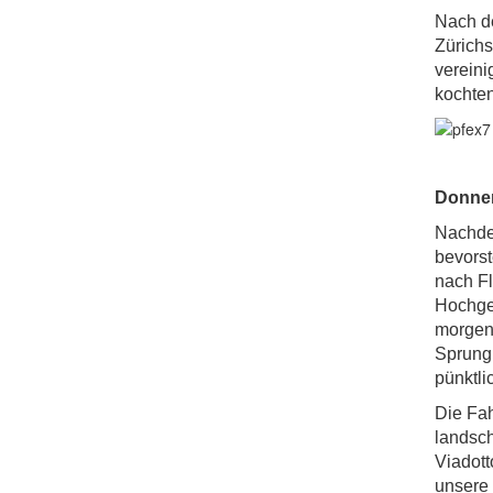
Nach de
Zürichs
verein
kochten
Donne
Nachdem
bevorst
nach Fl
Hochge
morgend
Sprung 
pünktli
Die Fah
landsch
Viadott
unsere 