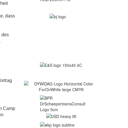
heit
e, dass
g des
.
ortrag
um Camp
en