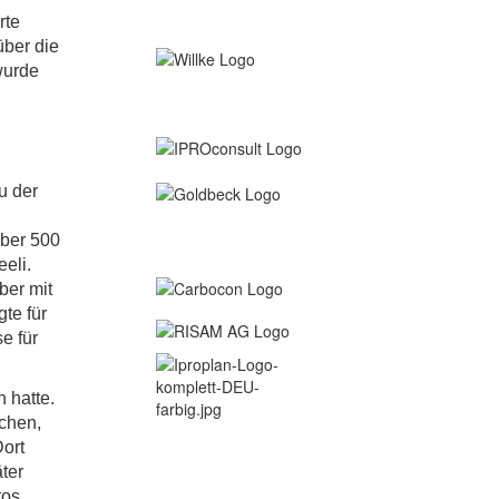
rte
über die
wurde
u der
über 500
eli.
ber mit
te für
e für
n hatte.
chen,
ort
ter
tos