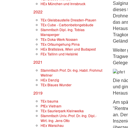
Salgina
HEx München und Innsbruck
dieses 
2022
Drohne
TEx Gleisbaustelle Dresden-Plauen
das ans
TEx Cube - Carbonbetongebäude
Herausf
Stammtisch Dipl.-Ing. Tobias
Mansperger
Tragkon
TEx Doka-Werk Nossen
Gelände
TEx Ortsumgehung Pirna
HEx Bratislava, Wien und Budapest
Weiter 
FEx Tallinn und Helsinki
Tragwer
2021
Gelege
Stammtisch Prof. Dr.-Ing. Habil. Frohmut
Wellner
HEx Danzig
Die näc
TEx Blaues Wunder
und gin
2019
Heraus
TEx bauma
Am spät
PfEx Vietnam
"Rentn
TEx Saurierpark Kleinwelka
an. Der
Stammtisch Univ.-Prof. Dr.-Ing. Dipl.-
Wirt.-Ing. Jens Otto
Inszeni
HEx Warschau
überzeu