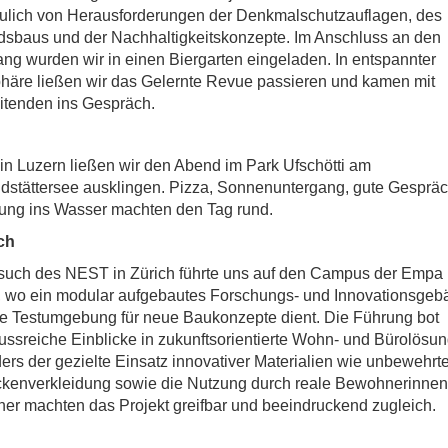
ulich von Herausforderungen der Denkmalschutzauflagen, des
sbaus und der Nachhaltigkeitskonzepte. Im Anschluss an den
g wurden wir in einen Biergarten eingeladen. In entspannter
äre ließen wir das Gelernte Revue passieren und kamen mit
itenden ins Gespräch.
in Luzern ließen wir den Abend im Park Ufschötti am
dstättersee ausklingen. Pizza, Sonnenuntergang, gute Gesprä
ung ins Wasser machten den Tag rund.
ch
such des NEST in Zürich führte uns auf den Campus der Empa
 wo ein modular aufgebautes Forschungs- und Innovationsgeb
le Testumgebung für neue Baukonzepte dient. Die Führung bot
ussreiche Einblicke in zukunftsorientierte Wohn- und Bürolösu
rs der gezielte Einsatz innovativer Materialien wie unbewehrt
ckenverkleidung sowie die Nutzung durch reale Bewohnerinnen
r machten das Projekt greifbar und beeindruckend zugleich.