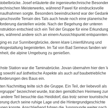
tobelbrücke. Josef erläuterte die ingenieurtechnische Besonder
technischen Meisterwerks, während Pawel für eindrucksvolle
naufnahmen sorgte. Besonders beeindruckend war der Gedank
pruchsvolle Terrain des Tals auch heute noch eine planerische
orderung darstellen würde. Nach der Begehung der unteren
struktion entschied sich ein Teil der Gruppe für eine Erkundun
s, während andere sich an einem Aussichtspunkt entspannten
ging es zur Sunnibergbrücke, deren klare Linienführung und
ksgestaltung begeisterten. Im Tal von Bad Serneus fanden wir
nheit, die alpine Umgebung zu genießen.
hste Station war die Taminabrücke. Jovan übernahm hier den V
g sowohl auf ästhetische Aspekte als auch auf baubetriebliche
forderungen des Baus ein.
en Nachmittag teilte sich die Gruppe. Ein Teil, der liebevoll als
ergruppe" bezeichnet wurde, trat den gemütlichen Heimweg z
 andere Teil besuchte das Heididorf, das trotz seiner touristisch
erung durch seine ruhige Lage und die Hintergrundgeschichte
gen konnte. Anschließend fuhren die Jungspunde weiter nach