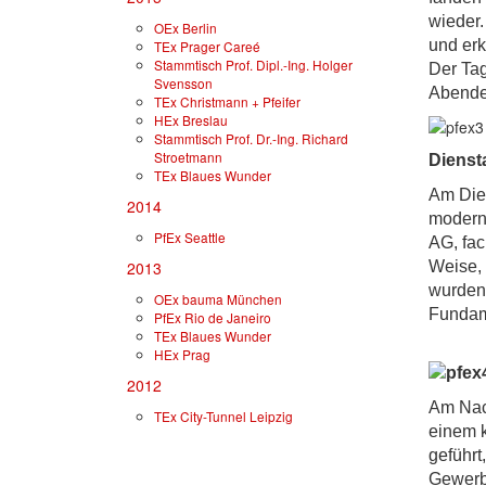
wieder.
OEx Berlin
und erk
TEx Prager Careé
Stammtisch Prof. Dipl.-Ing. Holger
Der Tag
Svensson
Abende
TEx Christmann + Pfeifer
HEx Breslau
Stammtisch Prof. Dr.-Ing. Richard
Stroetmann
Dienst
TEx Blaues Wunder
Am Die
2014
moderne
PfEx Seattle
AG, fac
2013
Weise, 
wurden,
OEx bauma München
Fundam
PfEx Rio de Janeiro
TEx Blaues Wunder
HEx Prag
2012
Am Nach
TEx City-Tunnel Leipzig
einem k
geführt
Gewerbe