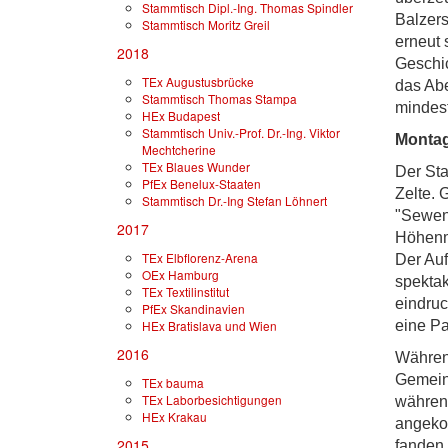
Stammtisch Dipl.-Ing. Thomas Spindler
Balzers
Stammtisch Moritz Greil
erneut 
2018
Geschi
TEx Augustusbrücke
das Abe
Stammtisch Thomas Stampa
mindes
HEx Budapest
Stammtisch Univ.-Prof. Dr.-Ing. Viktor
Monta
Mechtcherine
TEx Blaues Wunder
Der Sta
PfEx Benelux-Staaten
Zelte. 
Stammtisch Dr.-Ing Stefan Löhnert
"Sewens
2017
Höhenme
TEx Elbflorenz-Arena
Der Auf
OEx Hamburg
spektak
TEx Textilinstitut
eindruc
PfEx Skandinavien
HEx Bratislava und Wien
eine Pa
2016
Während
Gemein
TEx bauma
TEx Laborbesichtigungen
während
HEx Krakau
angekom
2015
fanden 