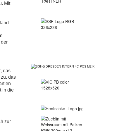
. Mit
tand
om
 der
, das
 zu, das
artien
 in die
ch zur