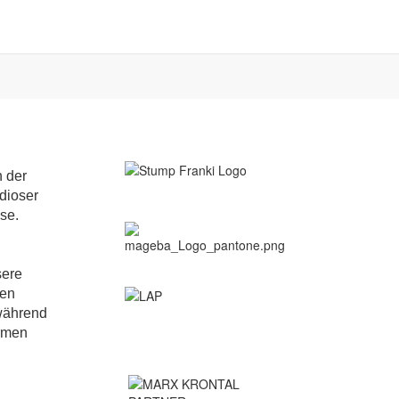
n der
dioser
se.
sere
men
 während
irmen