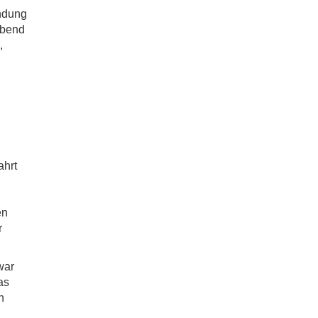
undung
Abend
,
ahrt
en
r
war
as
n