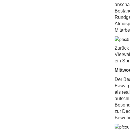
anscha
Bestand
Rundgan
Atmosph
Mitarbe
Zurück 
Vierwal
ein Spr
Mittwo
Der Be
Eawag,
als rea
aufschl
Besonde
zur De
Bewohne