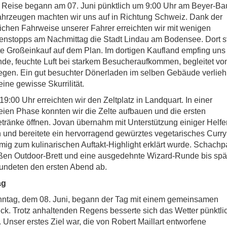
Reise begann am 07. Juni pünktlich um 9:00 Uhr am Beyer-Bau
hrzeugen machten wir uns auf in Richtung Schweiz. Dank der
lichen Fahrweise unserer Fahrer erreichten wir mit wenigen
enstopps am Nachmittag die Stadt Lindau am Bodensee. Dort s
te Großeinkauf auf dem Plan. Im dortigen Kaufland empfing uns
de, feuchte Luft bei starkem Besucheraufkommen, begleitet v
gen. Ein gut besuchter Dönerladen im selben Gebäude verlieh
ine gewisse Skurrilität.
9:00 Uhr erreichten wir den Zeltplatz in Landquart. In einer
eien Phase konnten wir die Zelte aufbauen und die ersten
ränke öffnen. Jovan übernahm mit Unterstützung einiger Helfer
und bereitete ein hervorragend gewürztes vegetarisches Curry
mig zum kulinarischen Auftakt-Highlight erklärt wurde. Schachp
en Outdoor-Brett und eine ausgedehnte Wizard-Runde bis spät
undeten den ersten Abend ab.
ag
ntag, dem 08. Juni, begann der Tag mit einem gemeinsamen
ck. Trotz anhaltenden Regens besserte sich das Wetter pünktli
. Unser erstes Ziel war, die von Robert Maillart entworfene