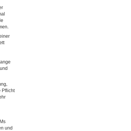
er
mal
de
men.
einer
ett
lange
rund
ung,
Pflicht
ehr
BMs
en und