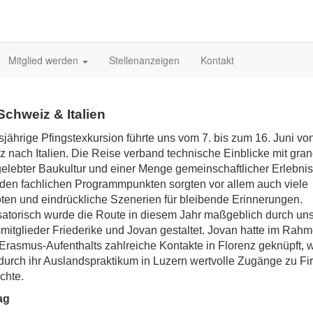
Mitglied werden
Stellenanzeigen
Kontakt
Schweiz & Italien
sjährige Pfingstexkursion führte uns vom 7. bis zum 16. Juni vo
 nach Italien. Die Reise verband technische Einblicke mit gran
gelebter Baukultur und einer Menge gemeinschaftlicher Erlebnis
en fachlichen Programmpunkten sorgten vor allem auch viele
en und eindrückliche Szenerien für bleibende Erinnerungen.
atorisch wurde die Route in diesem Jahr maßgeblich durch un
mitglieder Friederike und Jovan gestaltet. Jovan hatte im Rah
Erasmus-Aufenthalts zahlreiche Kontakte in Florenz geknüpft,
durch ihr Auslandspraktikum in Luzern wertvolle Zugänge zu F
chte.
ag