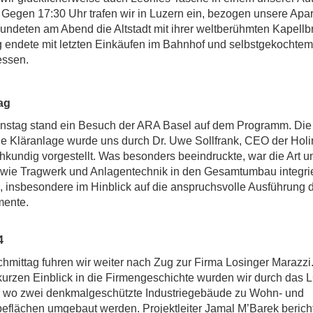
 Gegen 17:30 Uhr trafen wir in Luzern ein, bezogen unsere Apa
undeten am Abend die Altstadt mit ihrer weltberühmten Kapellb
 endete mit letzten Einkäufen im Bahnhof und selbstgekochtem
ssen.
ag
nstag stand ein Besuch der ARA Basel auf dem Programm. Die
 Kläranlage wurde uns durch Dr. Uwe Sollfrank, CEO der Holi
hkundig vorgestellt. Was besonders beeindruckte, war die Art u
wie Tragwerk und Anlagentechnik in den Gesamtumbau integrie
 insbesondere im Hinblick auf die anspruchsvolle Ausführung 
ente.
mittag fuhren wir weiter nach Zug zur Firma Losinger Marazzi
urzen Einblick in die Firmengeschichte wurden wir durch das 
, wo zwei denkmalgeschützte Industriegebäude zu Wohn- und
flächen umgebaut werden. Projektleiter Jamal M’Barek berich