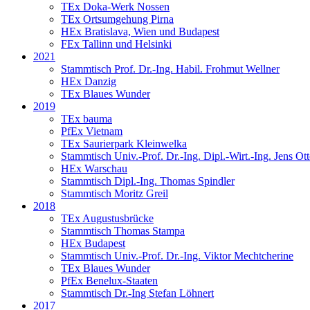
TEx Doka-Werk Nossen
TEx Ortsumgehung Pirna
HEx Bratislava, Wien und Budapest
FEx Tallinn und Helsinki
2021
Stammtisch Prof. Dr.-Ing. Habil. Frohmut Wellner
HEx Danzig
TEx Blaues Wunder
2019
TEx bauma
PfEx Vietnam
TEx Saurierpark Kleinwelka
Stammtisch Univ.-Prof. Dr.-Ing. Dipl.-Wirt.-Ing. Jens Ot
HEx Warschau
Stammtisch Dipl.-Ing. Thomas Spindler
Stammtisch Moritz Greil
2018
TEx Augustusbrücke
Stammtisch Thomas Stampa
HEx Budapest
Stammtisch Univ.-Prof. Dr.-Ing. Viktor Mechtcherine
TEx Blaues Wunder
PfEx Benelux-Staaten
Stammtisch Dr.-Ing Stefan Löhnert
2017