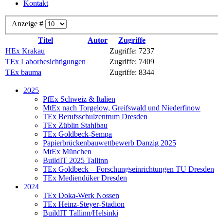
Kontakt
Anzeige #
Titel
Autor
Zugriffe
HEx Krakau
Zugriffe: 7237
TEx Laborbesichtigungen
Zugriffe: 7409
TEx bauma
Zugriffe: 8344
2025
PfEx Schweiz & Italien
MtEx nach Torgelow, Greifswald und Niederfinow
TEx Berufsschulzentrum Dresden
TEx Züblin Stahlbau
TEx Goldbeck-Sempa
Papierbrückenbauwettbewerb Danzig 2025
MtEx München
BuildIT 2025 Tallinn
TEx Goldbeck – Forschungseinrichtungen TU Dresden
TEx Mediendüker Dresden
2024
TEx Doka-Werk Nossen
TEx Heinz-Steyer-Stadion
BuildIT Tallinn/Helsinki