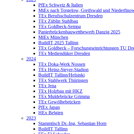
PfEx Schweiz & Italien
MtEx nach Torgelow, Greifswald und Niederfino
TEx Berufsschulzentrum Dresden
TEx Züblin Stahlbau
TEx Goldbeck-Sempa
Papierbrückenbauwettbewerb Danzig 2025
MtEx München
BuildIT 2025 Tallinn
TEx Goldbeck – Forschungseinrichtungen TU Dr
TEx Mediendüker Dresden
2024
TEx Doka-Werk Nossen
TEx Heinz-Steyer-Stadion
BuildIT Tallinn/Helsinki
TEx Stahlwerk Thüringen
TEx Jena
TEx Holzbau mit HKZ
TEx Muldebrücke Grimma
TEx Gewölbebrücken
PfEx Japan
HEx Belgien
2023
Stammtisch Dr.-Ing. Sebastian Horn
BuildIT Tallinn