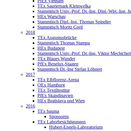
PfEx Vietnam
TEx Saurierpark Kleinwelka
Stammtisch Univ.-Prof. Dr.-Ing. Dipl.-Wirt.-Ing. J
HEx Warschau
Stammtisch Dipl.-Ing. Thomas Spindler
Stammtisch Moritz Greil
2018
TEx Augustusbrücke
Stammtisch Thomas Stampa
HEx Budapest
Stammtisch Univ.-Prof. Dr.-Ing. Viktor Mechtcher
TEx Blaues Wunder
PfEx Benelux-Staaten
Stammtisch Dr.-Ing Stefan Löhnert
2017
TEx Elbflorenz-Arena
OEx Hamburg
TEx Textilinstitut
PfEx Skandinavien
HEx Bratislava und Wien
2016
TEx bauma
Sponsoren
TEx Laborbesichtigungen
Hubert-Engels-Laboratorium