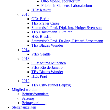
Otto-Mohr-Laboratorium
Friedrich-Siemens-Laboratorium
HEx Krakau
2015
OEx Berlin
TEx Prager Careé
Stammtisch Prof. Dipl.-Ing. Holger Svensson
TEx Christmann + Pfeifer
HEx Breslau
Stammtisch Prof. Dr.-Ing. Richard Stroetmann
TEx Blaues Wunder
2014
PfEx Seattle
2013
OEx bauma München
PfEx Rio de Janeiro
TEx Blaues Wunder
HEx Prag
2012
TEx City-Tunnel Leipzig
Mitglied werden
Beitrittsformulare
Satzung
Beitragsordnung
Stellenanzeigen