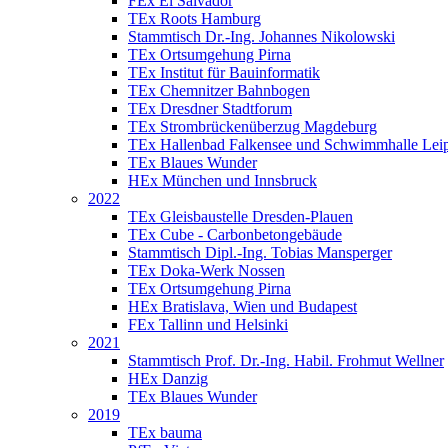
FEx El Salvador
TEx Roots Hamburg
Stammtisch Dr.-Ing. Johannes Nikolowski
TEx Ortsumgehung Pirna
TEx Institut für Bauinformatik
TEx Chemnitzer Bahnbogen
TEx Dresdner Stadtforum
TEx Strombrückenüberzug Magdeburg
TEx Hallenbad Falkensee und Schwimmhalle Lei
TEx Blaues Wunder
HEx München und Innsbruck
2022
TEx Gleisbaustelle Dresden-Plauen
TEx Cube - Carbonbetongebäude
Stammtisch Dipl.-Ing. Tobias Mansperger
TEx Doka-Werk Nossen
TEx Ortsumgehung Pirna
HEx Bratislava, Wien und Budapest
FEx Tallinn und Helsinki
2021
Stammtisch Prof. Dr.-Ing. Habil. Frohmut Wellner
HEx Danzig
TEx Blaues Wunder
2019
TEx bauma