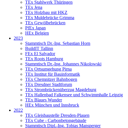
TEx Stahlwerk Thüringen
TEx Jena
TEx Holzbau mit HKZ
TEx Muldebrücke Grimma
TEx Gewölbebrücken
PfEx Japan
HEx Belgien
2023
Stammtisch Dr.-Ing. Sebastian Horn
BuildIT Tallinn
FEx El Salvador
TEx Roots Hamburg
Stammtisch Dr.-Ing. Johannes Nikolowski
TEx Ortsumgehung Pirna
TEx Institut für Bauinformatik
TEx Chemnitzer Bahnbogen
TEx Dresdner Stadtforum
TEx Strombrückenüberzug Magdeburg
TEx Hallenbad Falkensee und Schwimmhalle Leipzig
TEx Blaues Wunder
HEx München und Innsbruck
2022
TEx Gleisbaustelle Dresden-Plauen
TEx Cube - Carbonbetongebäude
Stammtisch Dipl.-Ing. Tobias Mansperger