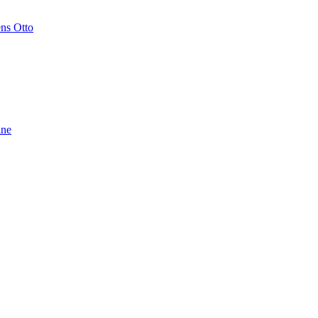
ens Otto
ine