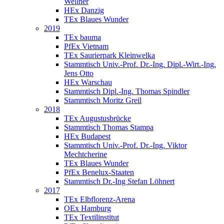
Wellner
HEx Danzig
TEx Blaues Wunder
2019
TEx bauma
PfEx Vietnam
TEx Saurierpark Kleinwelka
Stammtisch Univ.-Prof. Dr.-Ing. Dipl.-Wirt.-Ing.
Jens Otto
HEx Warschau
Stammtisch Dipl.-Ing. Thomas Spindler
Stammtisch Moritz Greil
2018
TEx Augustusbrücke
Stammtisch Thomas Stampa
HEx Budapest
Stammtisch Univ.-Prof. Dr.-Ing. Viktor
Mechtcherine
TEx Blaues Wunder
PfEx Benelux-Staaten
Stammtisch Dr.-Ing Stefan Löhnert
2017
TEx Elbflorenz-Arena
OEx Hamburg
TEx Textilinstitut