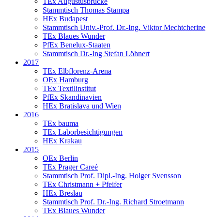
TEx Augustusbrücke
Stammtisch Thomas Stampa
HEx Budapest
Stammtisch Univ.-Prof. Dr.-Ing. Viktor Mechtcherine
TEx Blaues Wunder
PfEx Benelux-Staaten
Stammtisch Dr.-Ing Stefan Löhnert
2017
TEx Elbflorenz-Arena
OEx Hamburg
TEx Textilinstitut
PfEx Skandinavien
HEx Bratislava und Wien
2016
TEx bauma
TEx Laborbesichtigungen
HEx Krakau
2015
OEx Berlin
TEx Prager Careé
Stammtisch Prof. Dipl.-Ing. Holger Svensson
TEx Christmann + Pfeifer
HEx Breslau
Stammtisch Prof. Dr.-Ing. Richard Stroetmann
TEx Blaues Wunder