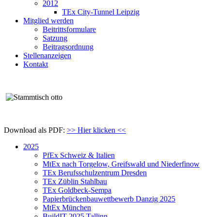
2012
TEx City-Tunnel Leipzig
Mitglied werden
Beitrittsformulare
Satzung
Beitragsordnung
Stellenanzeigen
Kontakt
Download als PDF:
>> Hier klicken <<
2025
PfEx Schweiz & Italien
MtEx nach Torgelow, Greifswald und Niederfinow
TEx Berufsschulzentrum Dresden
TEx Züblin Stahlbau
TEx Goldbeck-Sempa
Papierbrückenbauwettbewerb Danzig 2025
MtEx München
BuildIT 2025 Tallinn