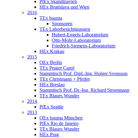
PfEx Skandinavien
HEx Bratislava und Wien
2016
TEx bauma
Sponsoren
TEx Laborbesichtigungen
Hubert-Engels-Laboratorium
Otto-Mohr-Laboratorium
Friedrich-Siemens-Laboratorium
HEx Krakau
2015
OEx Berlin
TEx Prager Careé
Stammtisch Prof. Dipl.-Ing. Holger Svensson
TEx Christmann + Pfeifer
HEx Breslau
Stammtisch Prof. Dr.-Ing. Richard Stroetmann
TEx Blaues Wunder
2014
PfEx Seattle
2013
OEx bauma München
PfEx Rio de Janeiro
TEx Blaues Wunder
HEx Prag