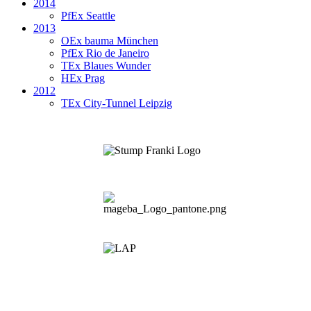
2014
PfEx Seattle
2013
OEx bauma München
PfEx Rio de Janeiro
TEx Blaues Wunder
HEx Prag
2012
TEx City-Tunnel Leipzig