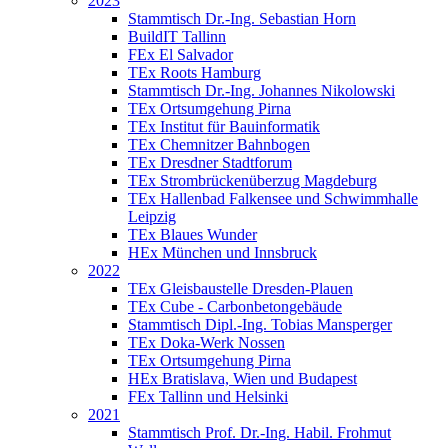
2023
Stammtisch Dr.-Ing. Sebastian Horn
BuildIT Tallinn
FEx El Salvador
TEx Roots Hamburg
Stammtisch Dr.-Ing. Johannes Nikolowski
TEx Ortsumgehung Pirna
TEx Institut für Bauinformatik
TEx Chemnitzer Bahnbogen
TEx Dresdner Stadtforum
TEx Strombrückenüberzug Magdeburg
TEx Hallenbad Falkensee und Schwimmhalle
Leipzig
TEx Blaues Wunder
HEx München und Innsbruck
2022
TEx Gleisbaustelle Dresden-Plauen
TEx Cube - Carbonbetongebäude
Stammtisch Dipl.-Ing. Tobias Mansperger
TEx Doka-Werk Nossen
TEx Ortsumgehung Pirna
HEx Bratislava, Wien und Budapest
FEx Tallinn und Helsinki
2021
Stammtisch Prof. Dr.-Ing. Habil. Frohmut