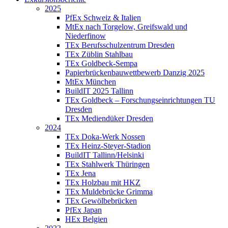
2025
PfEx Schweiz & Italien
MtEx nach Torgelow, Greifswald und
Niederfinow
TEx Berufsschulzentrum Dresden
TEx Züblin Stahlbau
TEx Goldbeck-Sempa
Papierbrückenbauwettbewerb Danzig 2025
MtEx München
BuildIT 2025 Tallinn
TEx Goldbeck – Forschungseinrichtungen TU
Dresden
TEx Mediendüker Dresden
2024
TEx Doka-Werk Nossen
TEx Heinz-Steyer-Stadion
BuildIT Tallinn/Helsinki
TEx Stahlwerk Thüringen
TEx Jena
TEx Holzbau mit HKZ
TEx Muldebrücke Grimma
TEx Gewölbebrücken
PfEx Japan
HEx Belgien