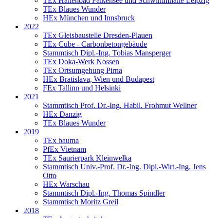
TEx Hallenbad Falkensee und Schwimmhalle Leipzig
TEx Blaues Wunder
HEx München und Innsbruck
2022
TEx Gleisbaustelle Dresden-Plauen
TEx Cube - Carbonbetongebäude
Stammtisch Dipl.-Ing. Tobias Mansperger
TEx Doka-Werk Nossen
TEx Ortsumgehung Pirna
HEx Bratislava, Wien und Budapest
FEx Tallinn und Helsinki
2021
Stammtisch Prof. Dr.-Ing. Habil. Frohmut Wellner
HEx Danzig
TEx Blaues Wunder
2019
TEx bauma
PfEx Vietnam
TEx Saurierpark Kleinwelka
Stammtisch Univ.-Prof. Dr.-Ing. Dipl.-Wirt.-Ing. Jens
Otto
HEx Warschau
Stammtisch Dipl.-Ing. Thomas Spindler
Stammtisch Moritz Greil
2018