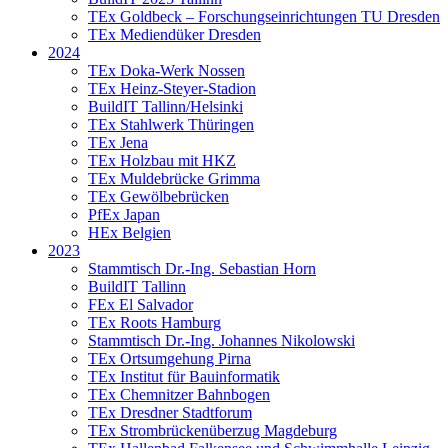
TEx Goldbeck – Forschungseinrichtungen TU Dresden
TEx Mediendüker Dresden
2024
TEx Doka-Werk Nossen
TEx Heinz-Steyer-Stadion
BuildIT Tallinn/Helsinki
TEx Stahlwerk Thüringen
TEx Jena
TEx Holzbau mit HKZ
TEx Muldebrücke Grimma
TEx Gewölbebrücken
PfEx Japan
HEx Belgien
2023
Stammtisch Dr.-Ing. Sebastian Horn
BuildIT Tallinn
FEx El Salvador
TEx Roots Hamburg
Stammtisch Dr.-Ing. Johannes Nikolowski
TEx Ortsumgehung Pirna
TEx Institut für Bauinformatik
TEx Chemnitzer Bahnbogen
TEx Dresdner Stadtforum
TEx Strombrückenüberzug Magdeburg